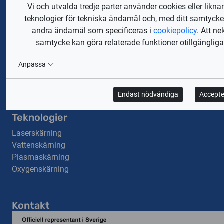
Vi och utvalda tredje parter använder cookies eller likn
teknologier för tekniska ändamål och, med ditt samtycke,
andra ändamål som specificeras i
cookiepolicy
. Att ne
Företag
samtycke kan göra relaterade funktioner otillgängliga
Om oss
Integritetspolicy
Anpassa
GDPR-information
Cookiepolicy
Endast nödvändiga
Accepte
Teknologier
Laserskärning
Vattenskärning
Plasmaskärning
Oxygenskärning
Kontakt