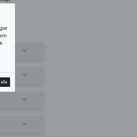
gier
som
e
alla