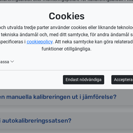
sprogram integrerat i CNC-styrsystemet
Cookies
och utvalda tredje parter använder cookies eller liknande teknolo
r tekniska ändamål och, med ditt samtycke, för andra ändamål 
specificeras i
cookiepolicy
. Att neka samtycke kan göra relaterad
tokalibrering av skrivhuvudet Vortex 3D FL?
funktioner otillgängliga.
passa
ördelarna med autokalibrering?
Endast nödvändiga
Acceptera 
n manuella kalibreringen ut i jämförelse?
i autokalibreringssatsen?