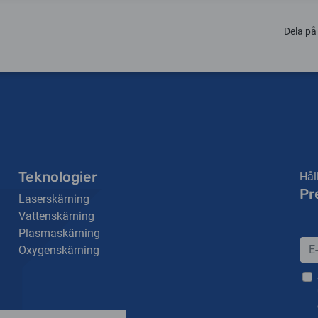
Dela på
Teknologier
Hål
Pr
Laserskärning
Vattenskärning
Plasmaskärning
Oxygenskärning