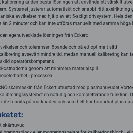
 kalibrering är den bästa lösningen att använda ett särskilt utve
em. Systemet justerar automatiskt och snabbt rätt axelriktning
niska avvikelser med hjälp av ett 5-axligt drivsystem. Hela de
e än 2 minuter och kan inte utföras manuellt med samma höga k
den egenutvecklade lösningen från
Eckert
:
avvikelser och toleranser löpande och på ett optimalt sätt
kalibrering avsevärt mindre tid, medan manuell kalibrering kan t
rskild operatörskompetens
skostnaderna genom att minimera materialspill
 repeterbarhet i processen
 CNC-skärmaskin från
Eckert
utrustad med plasmahuvudet Vorte
kalibreringssystemet en naturlig och kompletterande funktion. D
e inte funnits på marknaden och som helt har förändrat plasmas
aketet:
rt skärhuvud
ibreringsblock eller monteringspelare för kalibreringsblock i vil