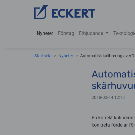
Nyheter
Företag
Erbjudande
Teknologi
Startsida
Nyheter
Automatisk kalibrering av V
Automatis
skärhuvu
2018-02-14 12:13
En korrekt kalibrer
konkreta fördelar fö