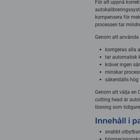
För att uppnå korrekt
autokalibreringssyst
kompensera för meka
processen tar mindr
Genom att använda 
korrigeras alla 
tar automatisk 
kräver ingen sä
minskar proces
säkerställs hög
Genom att välja en
cutting head är auto
lösning som tidigar
Innehåll i p
snabbt utbytba
högprecisionskal