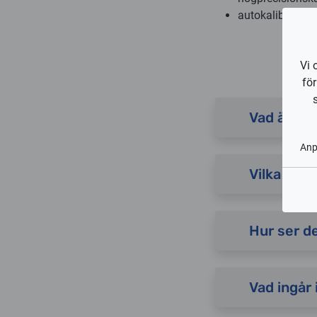
autokalibrering
Vi 
fö
Vad är au
An
Vilka är f
Hur ser de
Vad ingår 