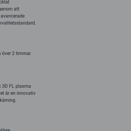
cklat
 genom att
n avancerade
valitetsstandard.
a över 2 timmar
x 3D FL plasma
et är en innovativ
kärning.
oläge