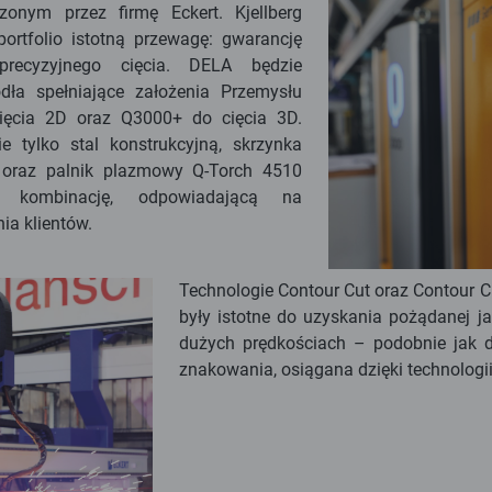
onym przez firmę Eckert. Kjellberg
rtfolio istotną przewagę: gwarancję
recyzyjnego cięcia. DELA będzie
dła spełniające założenia Przemysłu
ęcia 2D oraz Q3000+ do cięcia 3D.
 tylko stal konstrukcyjną, skrzynka
oraz palnik plazmowy Q-Torch 4510
ą kombinację, odpowiadającą na
a klientów.
Technologie Contour Cut oraz Contour C
były istotne do uzyskania pożądanej ja
dużych prędkościach – podobnie jak 
znakowania, osiągana dzięki technologi