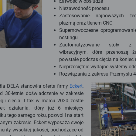
Łatwość w obsłudze
Niezawodność procesu
Zastosowanie najnowszych tech
plazmą oraz tlenem CNC
Supernowoczesne oprogramowani
nestingu
Zautomatyzowane stoły z p
wibracyjnym, które przenoszą ż
powstałe podczas cięcia na koniec 
Nieprzeciętnie wydajne systemy od
Rozwiązania z zakresu Przemysłu 4
dla DELA stanowiła oferta firmy
Eckert
,
d 30-letnie doświadczenie w zakresie
gii cięcia. I tak w marcu 2020 został
ek działania, który już 6 miesięcy
iku tego samego roku, pozwolił na start
anym zakresie. Eckert wyposaża swoje
nty wysokiej jakości, pochodzące od