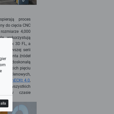
pierają proces
ny do cięcia CNC
rozmiarze 4,000
e, wykorzystują
 Vortex 3D FL, a
najnowszej serii
roducenta źródeł
gier
tanowi doskonałą
som
szystkich pięciu
e
zech tlenowych,
mie
ConnECKt 4.0
,
ęp do wszystkich
CNC w czasie
alla