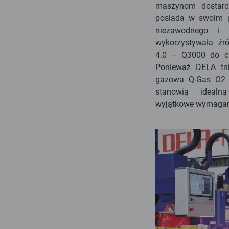
maszynom dostarcz
posiada w swoim po
niezawodnego i p
wykorzystywała źró
4.0 – Q3000 do ci
Ponieważ DELA tnie
gazowa Q-Gas O2 
stanowią idealn
wyjątkowe wymagani