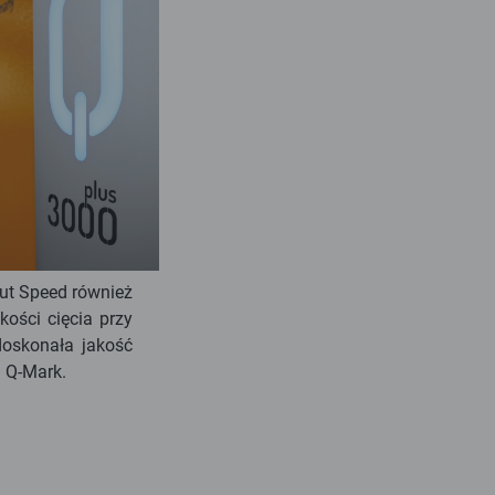
ut Speed również
kości cięcia przy
doskonała jakość
i Q-Mark.