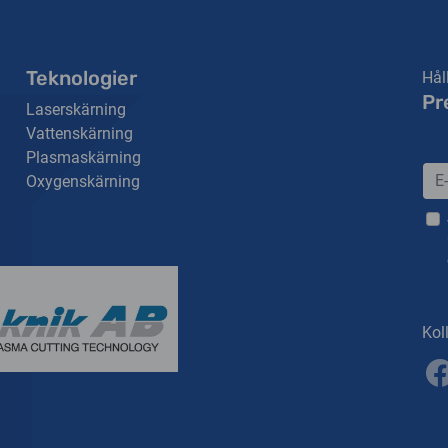
Teknologier
Hål
Pr
Laserskärning
Vattenskärning
Plasmaskärning
Oxygenskärning
Kol