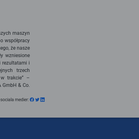
szych maszyn
do współpracy
atego, że nasze
ły wzniesione
rezultatami i
jnych trzech
 w trakcie” –
LA GmbH & Co.
 sociala medier
: