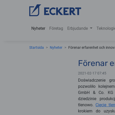
Nyheter
Företag
Erbjudande
Teknologi
Startsida
Nyheter
Förenar erfarenhet och innova
Förenar e
2021-02-17 07:45
Doświadczenie gr
pozwoliło kolejne
GmbH & Co. KG n
dziedzinie produkc
tlenowo.
Cięcie tle
krokiem do uzyska