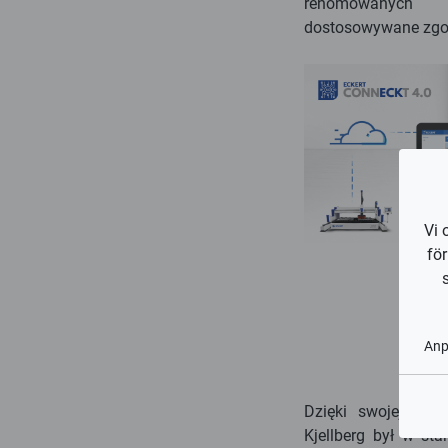
renomowanych 
dostosowywane zgod
Vi 
fö
An
Dzięki swojej najn
Kjellberg był w s