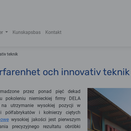
er
Kunskapsbas
Kontakt
tiv teknik
rfarenhet och innovativ teknik
omadzone przez ponad pięć dekad
mu pokoleniu niemieckiej firmy DELA
a utrzymanie wysokiej pozycji w
ji półfabrykatów i kołnierzy ciętych
nowe
wysokiej jakości jest pierwszym
nia precyzyjnego rezultatu obróbki