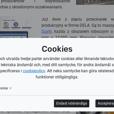
producentów i indywidualnie
nie z określonymi oczekiwaniami.
Już dwie z pięciu przecinarek ws
produkcyjny w firmie DELA. Są to maszy
Szafir
, każda z obszarem roboczym o 
mm x 12,000 mm. Pracując równolegl
suporty HD3000 oraz głowice plazmowe
Cookies
wspierają je cztery źródła plazmowe z 
„Q” dostarczane przez renomowanego p
och utvalda tredje parter använder cookies eller liknande teknolo
plazmowych firmę Kjellberg. Całość s
r tekniska ändamål och, med ditt samtycke, för andra ändamål 
synergię. Po pomyślnym uruchomieniu w
specificeras i
cookiepolicy
. Att neka samtycke kan göra relaterad
przecinarek, dwóch plazmowych i tr
funktioner otillgängliga.
wszystkie zostaną połączone w syste
który gwarantuje nieograniczony dost
passa
istotnych parametrów maszyn 
rzeczywistym.
Endast nödvändiga
Acceptera 
owszej serii źródeł plazmowych „Q”,
tanie sprostać wymaganiom DELA oraz