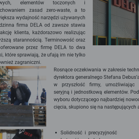
lowych, elementów toczonych i
achowaniem zasad zero-waste, a to
większa wydajność narzędzi używanych
odzinna firma DELA od zawsze stawia
akcję klienta, każdorazowo realizując
ższą starannością. Terminowość oraz
 oferowane przez firmę DELA to dwa
 które sprawiają, że ufają im nie tylko
również zagraniczni.
Rosnące oczekiwania w zakresie technol
dyrektora generalnego Stefana Debus’
w przyszłość firmy, umożliwiając
seryjną i jednostkową elementów. P
wyboru dotyczącego najbardziej now
cięcia, skupiono się na następujących 
Solidność i precyzyjność