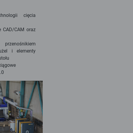
nologii cięcia
e CAD/CAM oraz
rzenośnikiem
użel i elementy
stołu
ciągowe
.0