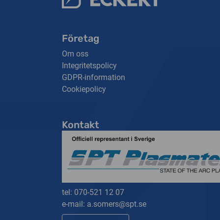
Företag
Om oss
Integritetspolicy
GDPR-information
Cookiepolicy
Kontakt
tel:
070-521 12 07
e-mail:
a.somers@spt.se