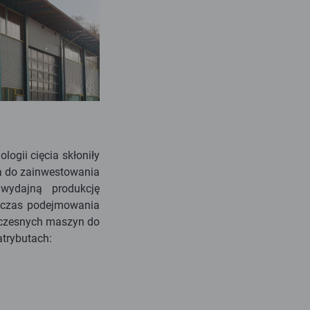
ogii cięcia skłoniły
a do zainwestowania
 wydajną produkcję
odczas podejmowania
oczesnych maszyn do
atrybutach: