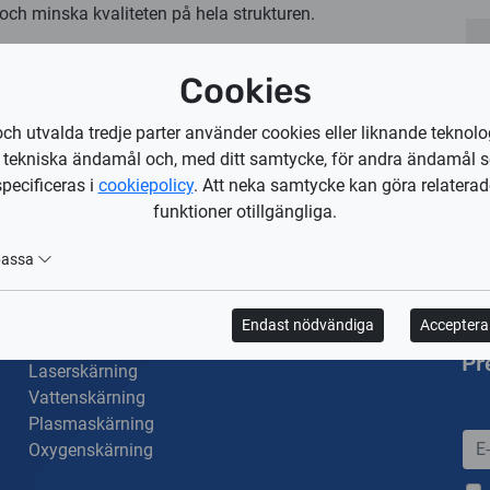
 och minska kvaliteten på hela strukturen.
Cookies
och utvalda tredje parter använder cookies eller liknande teknolo
r tekniska ändamål och, med ditt samtycke, för andra ändamål 
specificeras i
cookiepolicy
. Att neka samtycke kan göra relaterad
funktioner otillgängliga.
passa
Endast nödvändiga
Acceptera 
Teknologier
Hål
Pr
Laserskärning
Vattenskärning
Plasmaskärning
Oxygenskärning