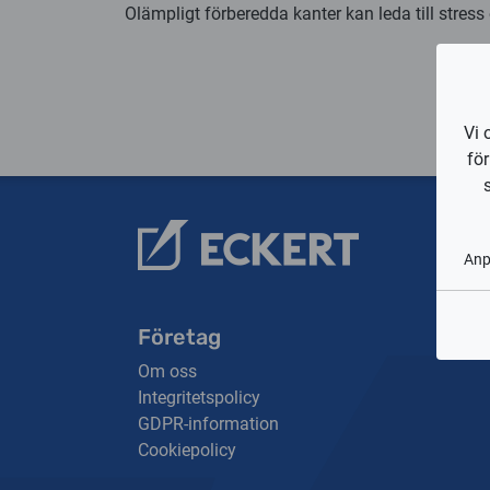
Olämpligt förberedda kanter kan leda till stress
Vi 
fö
An
Företag
Om oss
Integritetspolicy
GDPR-information
Cookiepolicy